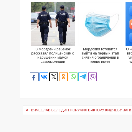
В Мордовии ребенок
Мордовия готовится
О ч
рассказал полицейским о
выйти на первый этап
вт
нарушении мамой
снятия ограничений в
у
самоизоляции
конце июня
у
Навигация
ВЯЧЕСЛАВ ВОЛОДИН ПОРУЧИЛ ВИКТОРУ КИДЯЕВУ ЗА
по
записям