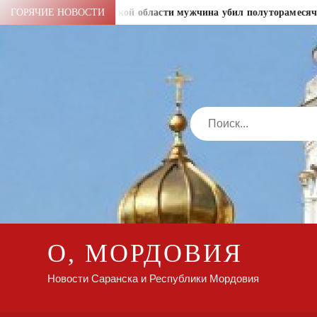
Перейти
ублей
ГОРЯЧИЕ НОВОСТИ
В Амурской области мужчина убил полуторамесячного
к
содержимому
Search
О, МОРДОВИЯ
Новости Саранска и Республики Мордовия