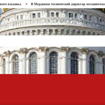
 пасынка
В Мордовии технический директор механического за