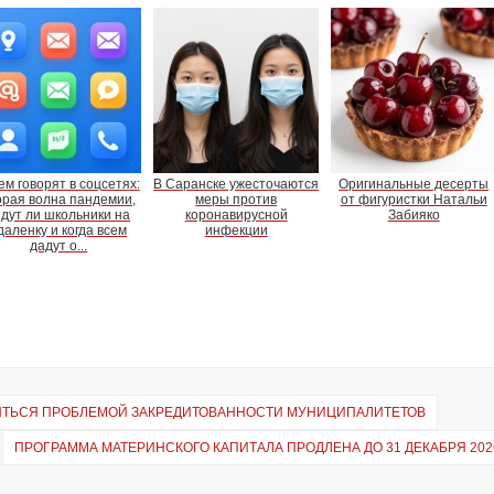
ем говорят в соцсетях:
В Саранске ужесточаются
Оригинальные десерты
орая волна пандемии,
меры против
от фигуристки Натальи
йдут ли школьники на
коронавирусной
Забияко
даленку и когда всем
инфекции
дадут о...
НЯТЬСЯ ПРОБЛЕМОЙ ЗАКРЕДИТОВАННОСТИ МУНИЦИПАЛИТЕТОВ
ПРОГРАММА МАТЕРИНСКОГО КАПИТАЛА ПРОДЛЕНА ДО 31 ДЕКАБРЯ 202