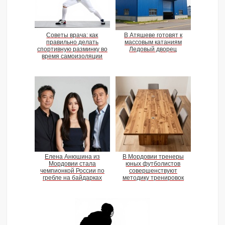
Советы врача: как
В Атяшеве готовят к
правильно делать
массовым катаниям
спортивную разминку во
Ледовый дворец
время самоизоляции
Елена Анюшина из
В Мордовии тренеры
Мордовии стала
юных футболистов
чемпионкой России по
совершенствуют
гребле на байдарках
методику тренировок