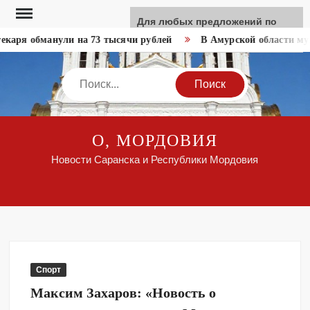
Перейти
Для любых предложений по
к
сайту: like-news@cp9.ru
каря обманули на 73 тысячи рублей
В Амурской области муж
содержимому
Search
О, МОРДОВИЯ
Новости Саранска и Республики Мордовия
Спорт
Максим Захаров: «Новость о