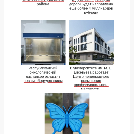
читателей в Рузаевском
году по нацпроекту на
районе
дороги будет направлено
еще более 4 миллиардов
рублей»
Республиканский
В университете им. М. Е.
онкологический
Евсевьева работает
диспансер оснастят
Центр непрерывного
новым оборудованием
повышения
профессионального
мастерств...