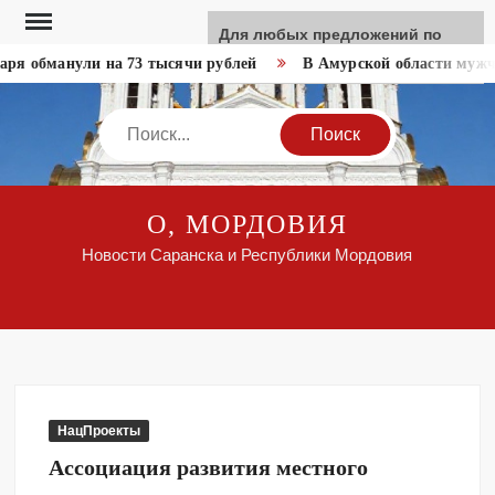
Перейти
Для любых предложений по
к
сайту: like-news@cp9.ru
ря обманули на 73 тысячи рублей
В Амурской области мужчи
содержимому
Search
О, МОРДОВИЯ
Новости Саранска и Республики Мордовия
НацПроекты
Ассоциация развития местного