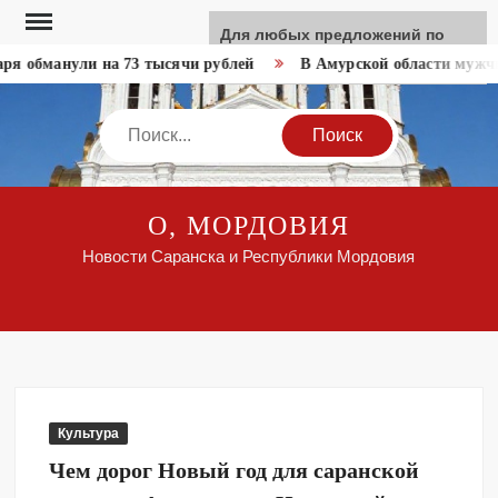
Перейти
Для любых предложений по
к
сайту: like-news@cp9.ru
 обманули на 73 тысячи рублей
В Амурской области мужчина
содержимому
Search
О, МОРДОВИЯ
Новости Саранска и Республики Мордовия
Культура
Чем дорог Новый год для саранской