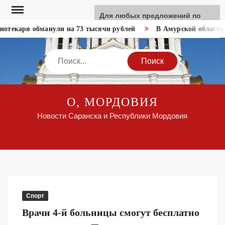
Перейти
Для любых предложений по
к
сайту: like-news@cp9.ru
отекаря обманули на 73 тысячи рублей
В Амурской области 
содержимому
Search
О, МОРДОВИЯ
Новости Саранска и Республики Мордовия
Спорт
Врачи 4-й больницы смогут бесплатно