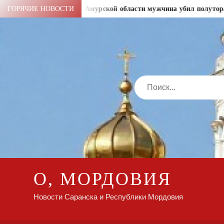
Перейти
сячи рублей
ГОРЯЧИЕ НОВОСТИ
В Амурской области мужчина убил полуторамес
к
содержимому
Search
О, МОРДОВИЯ
Новости Саранска и Республики Мордовия