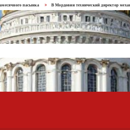
ячного пасынка
В Мордовии технический директор механическ