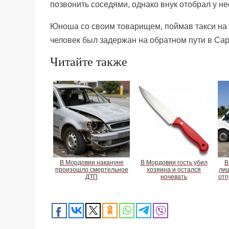
позвонить соседями, однако внук отобрал у не
Юноша со своим товарищем, поймав такси на 
человек был задержан на обратном пути в Сар
Читайте также
В Мордовии накануне
В Мордовии гость убил
В
произошло смертельное
хозяина и остался
лиш
ДТП
ночевать
отп