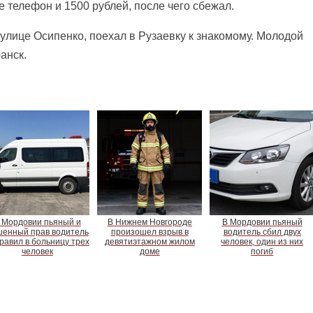
е телефон и 1500 рублей, после чего сбежал.
улице Осипенко, поехал в Рузаевку к знакомому. Молодой
анск.
 Мордовии пьяный и
В Нижнем Новгороде
В Мордовии пьяный
енный прав водитель
произошел взрыв в
водитель сбил двух
равил в больницу трех
девятиэтажном жилом
человек, один из них
человек
доме
погиб