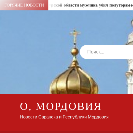
Перейти
и рублей
ГОРЯЧИЕ НОВОСТИ
В Амурской области мужчина убил полуторамесячн
к
содержимому
Search
О, МОРДОВИЯ
Новости Саранска и Республики Мордовия