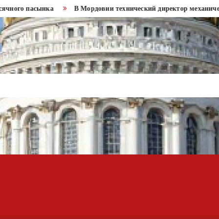
ого пасынка
В Мордовии технический директор механического