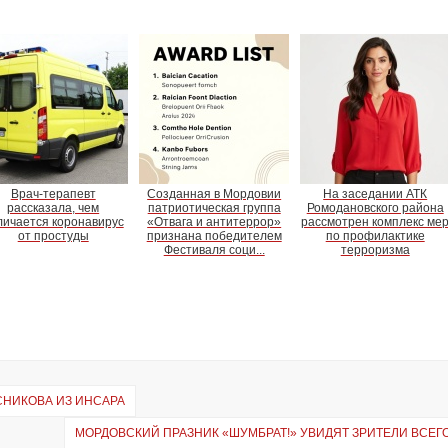
Врач-терапевт
Созданная в Мордовии
На заседании АТК
рассказала, чем
патриотическая группа
Ромодановского района
личается коронавирус
«Отвага и антитеррор»
рассмотрен комплекс ме
от простуды
признана победителем
по профилактике
Фестиваля соци...
терроризма
СНИКОВА ИЗ ИНСАРА
МОРДОВСКИЙ ПРАЗНИК «ШУМБРАТ!» УВИДЯТ ЗРИТЕЛИ ВСЕГ