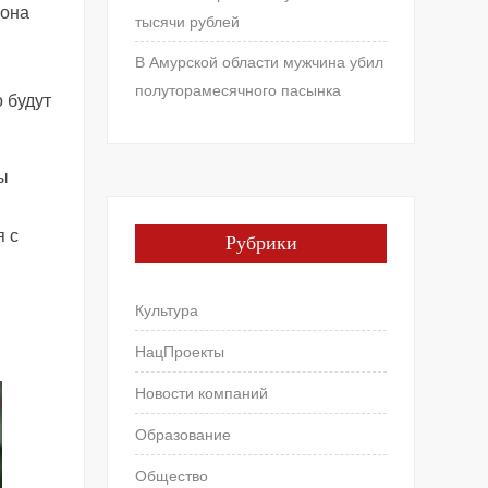
иона
тысячи рублей
В Амурской области мужчина убил
полуторамесячного пасынка
 будут
ы
я с
Рубрики
Культура
НацПроекты
Новости компаний
Образование
Общество