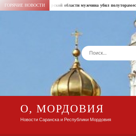
Перейти
 рублей
ГОРЯЧИЕ НОВОСТИ
В Амурской области мужчина убил полуторамесячно
к
содержимому
Search
О, МОРДОВИЯ
Новости Саранска и Республики Мордовия