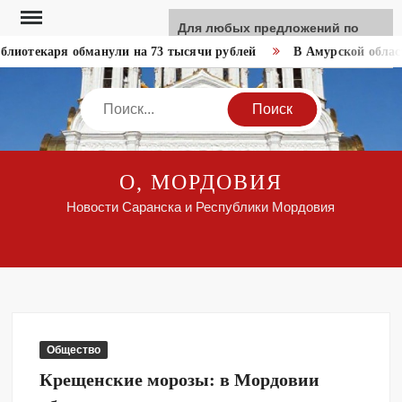
Перейти
Для любых предложений по
к
сайту: like-news@cp9.ru
лиотекаря обманули на 73 тысячи рублей
В Амурской област
содержимому
Search
О, МОРДОВИЯ
Новости Саранска и Республики Мордовия
Общество
Крещенские морозы: в Мордовии