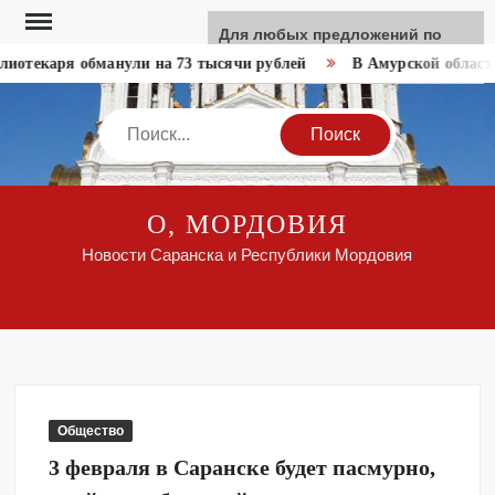
Перейти
Для любых предложений по
к
сайту: like-news@cp9.ru
иотекаря обманули на 73 тысячи рублей
В Амурской области
содержимому
Search
О, МОРДОВИЯ
Новости Саранска и Республики Мордовия
Общество
3 февраля в Саранске будет пасмурно,