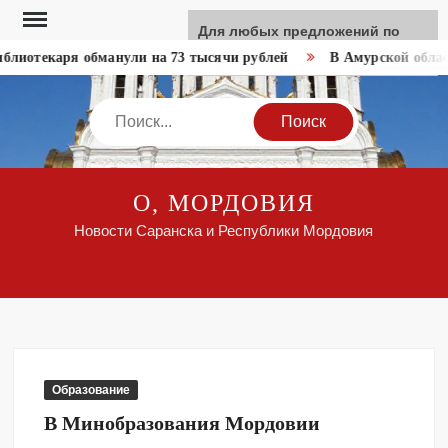
Перейти
Для любых предложений по
к
сайту: like-news@cp9.ru
блиотекаря обманули на 73 тысячи рублей
В Амурской област
содержимому
Search
О, МОРДОВИЯ
Новости Саранска и Республики Мордовия
Образование
В Минобразования Мордовии