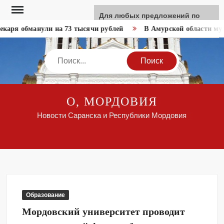
Перейти
Для любых предложений по
к
сайту: like-news@cp9.ru
каря обманули на 73 тысячи рублей
В Амурской области муж
содержимому
Search
О, МОРДОВИЯ
Новости Саранска и Республики Мордовия
Образование
Мордовский университет проводит