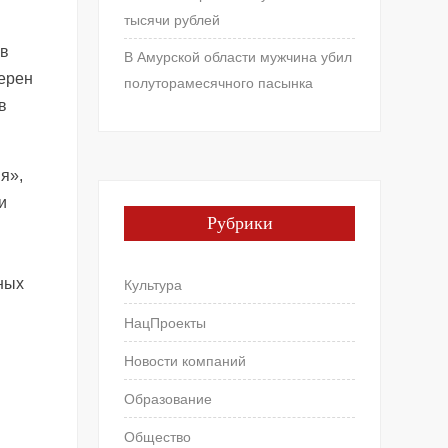
тысячи рублей
 в
В Амурской области мужчина убил
ерен
полуторамесячного пасынка
в
я»,
и
Рубрики
ных
Культура
НацПроекты
Новости компаний
Образование
Общество