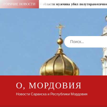
Перейти
лей
ГОРЯЧИЕ НОВОСТИ
В Амурской области мужчина убил полуторамесячного па
к
содержимому
Search
О, МОРДОВИЯ
Новости Саранска и Республики Мордовия