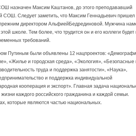
й СОШ назначен Максим Каштанов, до этого преподававший
 СОШ. Следует заметить, что Максим Геннадьевич пришел
й прежним директором АльфиейБедрединовой. Мужчина нам
ой школе. Тем более, что трудится он и его коллеги будет 
временных требований.
ром Путиным были объявлены 12 нацпроектов: «Демографи
е», «Жилье и городская среда», «Экология», «Безопасные 
водительность труда и поддержка занятости», «Наука»,
едпринимательство и поддержка индивидуальной
родная кооперация и экспорт». Главная задача националь
 жизни каждого российского гражданина и каждой семьи.
ах, которые являются частью национальных.