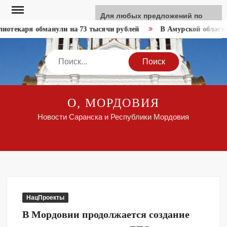
Перейти
Для любых предложений по
к
сайту: like-news@cp9.ru
иотекаря обманули на 73 тысячи рублей
В Амурской области 
содержимому
Search
О, МОРДОВИЯ
Новости Саранска и Республики Мордовия
НацПроекты
В Мордовии продолжается создание