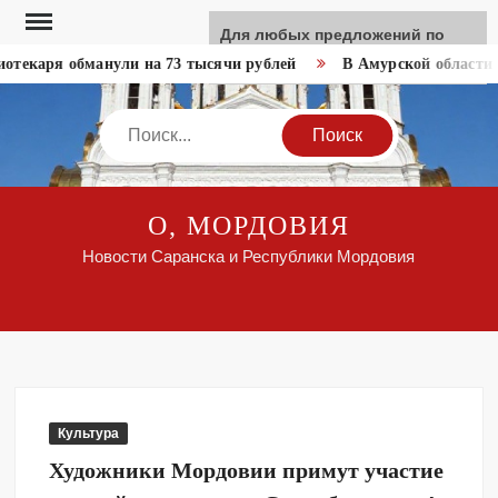
Перейти
Для любых предложений по
к
сайту: like-news@cp9.ru
текаря обманули на 73 тысячи рублей
В Амурской области м
содержимому
Search
О, МОРДОВИЯ
Новости Саранска и Республики Мордовия
Культура
Художники Мордовии примут участие