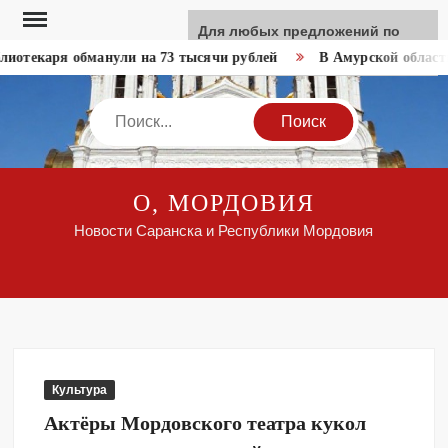
Перейти
Для любых предложений по
к
сайту: like-news@cp9.ru
иотекаря обманули на 73 тысячи рублей
В Амурской области
содержимому
Search
О, МОРДОВИЯ
Новости Саранска и Республики Мордовия
Культура
Актёры Мордовского театра кукол