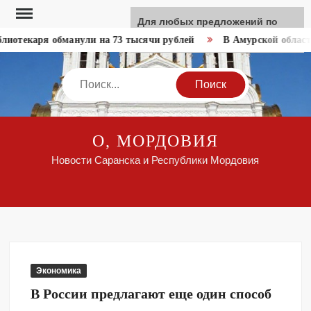
Перейти
Для любых предложений по
к
сайту: like-news@cp9.ru
иотекаря обманули на 73 тысячи рублей
В Амурской области
содержимому
Search
О, МОРДОВИЯ
Новости Саранска и Республики Мордовия
Экономика
В России предлагают еще один способ