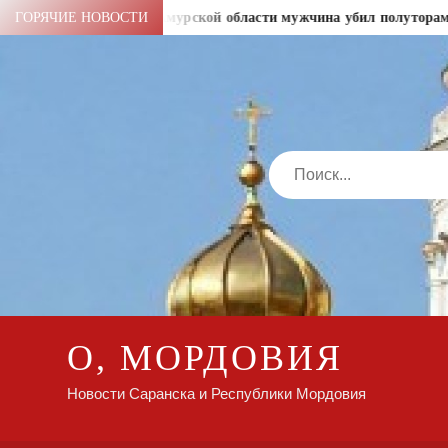
Перейти
ячи рублей
ГОРЯЧИЕ НОВОСТИ
В Амурской области мужчина убил полуторамеся
к
содержимому
Search
О, МОРДОВИЯ
Новости Саранска и Республики Мордовия