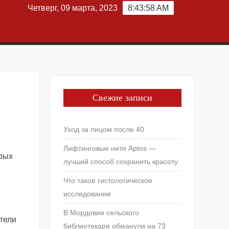
Четверг, 09 марта, 2023
8:43:59 AM
Свежие записи
Уход за лицом после 40
Лифтинговые нити Aptos —
рых
лучший способ сохранить красоту
Что такое гистологическое
о
исследование
В Мордовии сельского
атели
библиотекаря обманули на 73