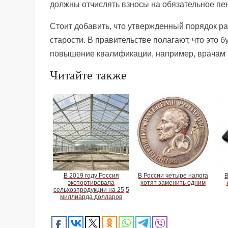
должны отчислять взносы на обязательное пе
Стоит добавить, что утвержденный порядок ра
старости. В правительстве полагают, что это б
повышение квалификации, например, врачам 
Читайте также
В 2019 году Россия
В России четыре налога
В
экспортировала
хотят заменить одним
сельхозпродукции на 25,5
миллиарда долларов