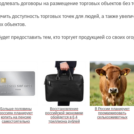
одлевать договоры на размещение торговых объектов без т
ить доступность торговых точек для людей, а также увели
х объектов.
дет предоставить тем, кто торгует продукцией со своих ого
Больше половины
Восстановление
В России планируют
россиян планируют
российской экономики
промаркировать
копить на пенсию
обойдется в 6,4
сельхозживотных
самостоятельно
триллиона рублей