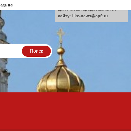
огорел на «откате»
Мошенники придумали новый способ обм
Для любых предложений по
сайту: like-news@cp9.ru