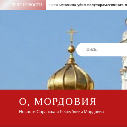
Перейти
ГОРЯЧИЕ НОВОСТИ
В Амурской области мужчина убил полуторамесячного пасын
к
содержимому
Search
О, МОРДОВИЯ
Новости Саранска и Республики Мордовия