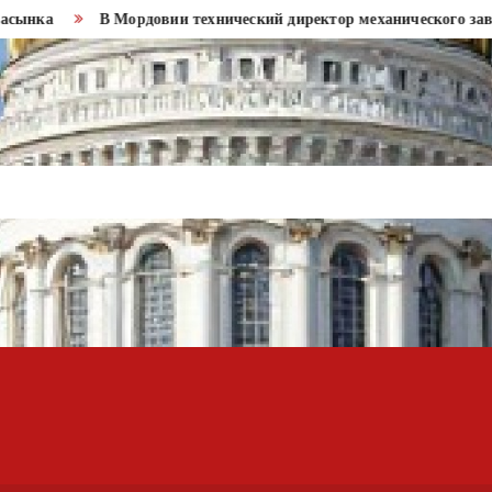
ка
В Мордовии технический директор механического завода п