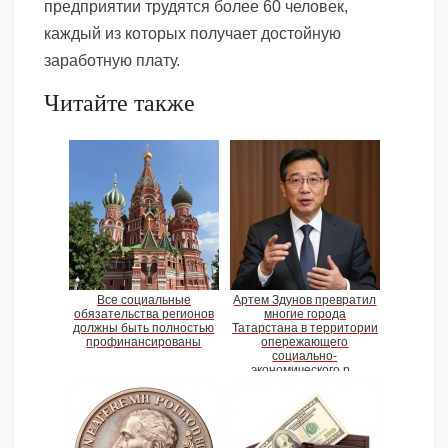
предприятии трудятся более 60 человек,
каждый из которых получает достойную
заработную плату.
Читайте также
Все социальные
Артем Здунов превратил
обязательства регионов
многие города
должны быть полностью
Татарстана в территории
профинансированы
опережающего
социально-
экономического р...