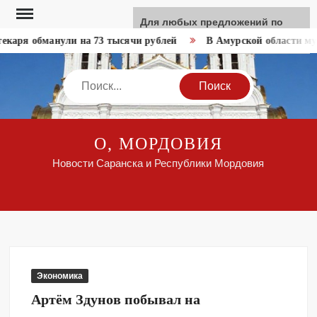
Перейти
Для любых предложений по
к
сайту: like-news@cp9.ru
каря обманули на 73 тысячи рублей
В Амурской области муж
содержимому
Search
О, МОРДОВИЯ
Новости Саранска и Республики Мордовия
Экономика
Артём Здунов побывал на