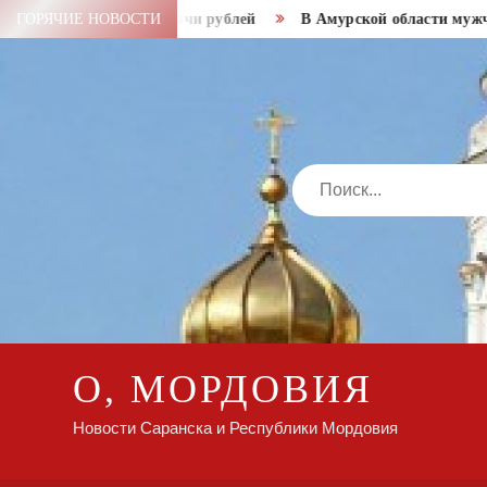
Перейти
обманули на 73 тысячи рублей
ГОРЯЧИЕ НОВОСТИ
В Амурской области мужчина 
к
содержимому
Search
О, МОРДОВИЯ
Новости Саранска и Республики Мордовия