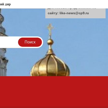
ектор механического завода погорел на «откате»
Мошенники
Для любых предложений по
сайту: like-news@cp9.ru