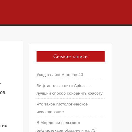
Свежие записи
Уход за лицом после 40
т
Лифтинговые нити Aptos —
ов.
лучший способ сохранить красоту
Что такое гистологическое
исследование
В Мордовии сельского
гих
библиотекаря обманули на 73