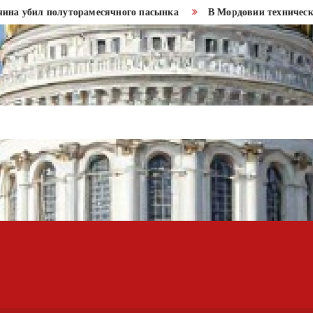
убил полуторамесячного пасынка
В Мордовии технический дир