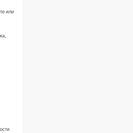
те или
ка,
ости